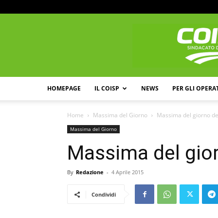
HOMEPAGE
IL COISP
NEWS
PER GLI OPERA
Home
Massima del Giorno
Massima del giorno de
Massima del Giorno
Massima del gior
By
Redazione
-
4 Aprile 2015
Condividi