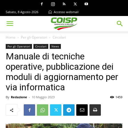
Sabato, 8 Agosto 2026
Accesso webmail
Home
Per gli Operatori
Circolari
Per gli Operatori
Circolari
News
Manuale di tecniche
operative, pubblicazione dei
moduli di aggiornamento per
via informatica
By
Redazione
-
10 Maggio 2023
1459