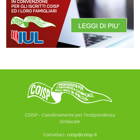
COISP - Coordinamento per l'Indipendenza
Sindacale
Contattaci:
coisp@coisp.it