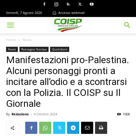
Venerdì, 7 Agosto 2026
Accesso webmail
Home
News
News
Rassegna Stampa
Quotidiani
Manifestazioni pro-Palestina.
Alcuni personaggi pronti a
incitare all’odio e a scontrarsi
con la Polizia. Il COISP su Il
Giornale
By
Redazione
-
4 Ottobre 2024
1006