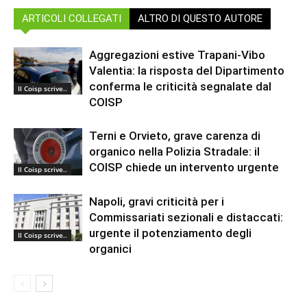
ARTICOLI COLLEGATI
ALTRO DI QUESTO AUTORE
Aggregazioni estive Trapani-Vibo
Valentia: la risposta del Dipartimento
conferma le criticità segnalate dal
Il Coisp scrive..
COISP
Terni e Orvieto, grave carenza di
organico nella Polizia Stradale: il
COISP chiede un intervento urgente
Il Coisp scrive..
Napoli, gravi criticità per i
Commissariati sezionali e distaccati:
urgente il potenziamento degli
Il Coisp scrive..
organici