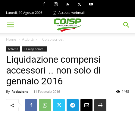
Lunedì, 10 Agosto 2026
Accesso webmail
Home
Attività
Il Coisp scrive..
Attività
Il Coisp scrive..
Liquidazione compensi
accessori .. non solo di
gennaio 2016
By
Redazione
-
11 Febbraio 2016
1468