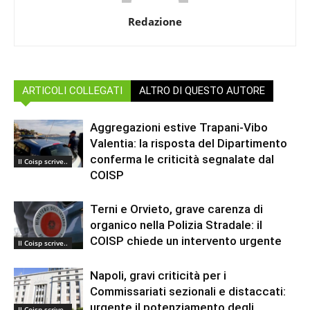
Redazione
ARTICOLI COLLEGATI
ALTRO DI QUESTO AUTORE
Aggregazioni estive Trapani-Vibo
Valentia: la risposta del Dipartimento
conferma le criticità segnalate dal
Il Coisp scrive..
COISP
Terni e Orvieto, grave carenza di
organico nella Polizia Stradale: il
COISP chiede un intervento urgente
Il Coisp scrive..
Napoli, gravi criticità per i
Commissariati sezionali e distaccati:
urgente il potenziamento degli
Il Coisp scrive..