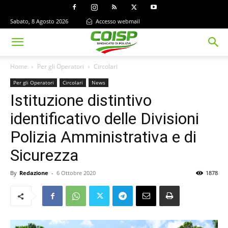
Sabato, 8 Agosto 2026
Accesso webmail
Home
Per gli Operatori
Circolari
Per gli Operatori
Circolari
News
Istituzione distintivo
identificativo delle Divisioni
Polizia Amministrativa e di
Sicurezza
By
Redazione
-
6 Ottobre 2020
1878