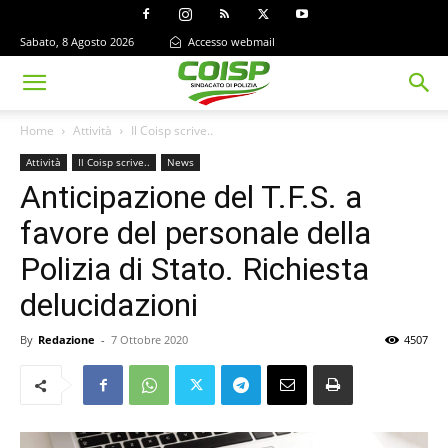
Sabato, 8 Agosto 2026
Accesso webmail
Home
Attività
Il Coisp scrive..
Attività
Il Coisp scrive..
News
Anticipazione del T.F.S. a
favore del personale della
Polizia di Stato. Richiesta
delucidazioni
By
Redazione
-
7 Ottobre 2020
4507