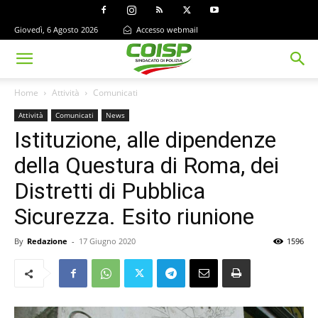
Giovedì, 6 Agosto 2026
Accesso webmail
Home
Attività
Comunicati
Attività
Comunicati
News
Istituzione, alle dipendenze
della Questura di Roma, dei
Distretti di Pubblica
Sicurezza. Esito riunione
By
Redazione
-
17 Giugno 2020
1596