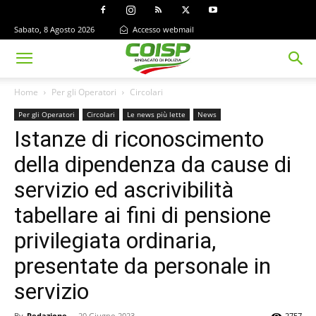
Sabato, 8 Agosto 2026
Accesso webmail
Home
Per gli Operatori
Circolari
Per gli Operatori
Circolari
Le news più lette
News
Istanze di riconoscimento
della dipendenza da cause di
servizio ed ascrivibilità
tabellare ai fini di pensione
privilegiata ordinaria,
presentate da personale in
servizio
By
Redazione
-
20 Giugno 2023
2757