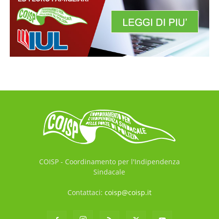
COISP - Coordinamento per l'Indipendenza
Sindacale
Contattaci:
coisp@coisp.it