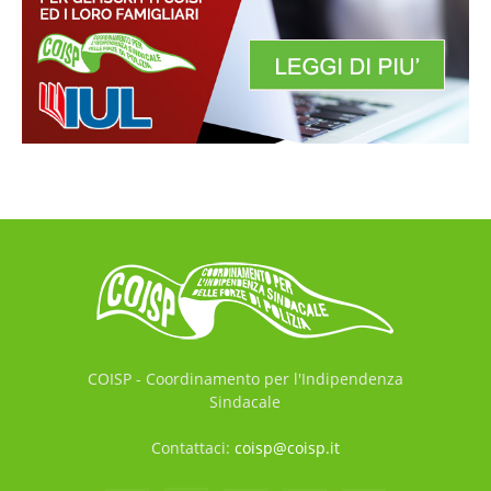
COISP - Coordinamento per l'Indipendenza
Sindacale
Contattaci:
coisp@coisp.it