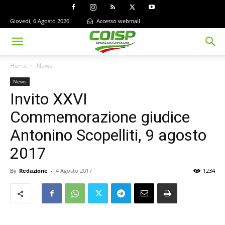
Giovedì, 6 Agosto 2026
Accesso webmail
Home
News
News
Invito XXVI
Commemorazione giudice
Antonino Scopelliti, 9 agosto
2017
By
Redazione
-
4 Agosto 2017
1234