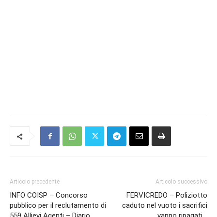
Articolo precedente
Articolo successivo
INFO COISP – Concorso
FERVICREDO – Poliziotto
pubblico per il reclutamento di
caduto nel vuoto i sacrifici
559 Allievi Agenti – Diario
vanno ripagati ..