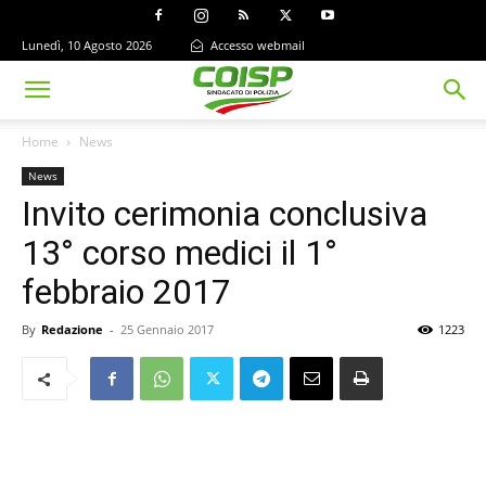
Lunedì, 10 Agosto 2026
Accesso webmail
Home
News
News
Invito cerimonia conclusiva
13° corso medici il 1°
febbraio 2017
By
Redazione
-
25 Gennaio 2017
1223