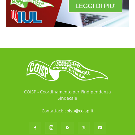
COISP - Coordinamento per l'Indipendenza
Sindacale
Contattaci:
coisp@coisp.it