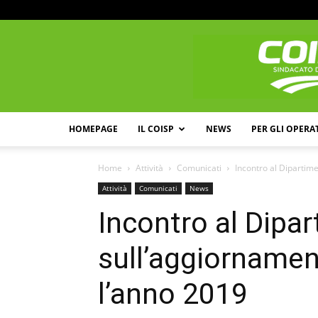
HOMEPAGE
IL COISP
NEWS
PER GLI OPERA
Home
Attività
Comunicati
Incontro al Dipartim
Attività
Comunicati
News
Incontro al Dipa
sull’aggiornamen
l’anno 2019