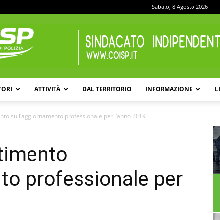
Sabato, 8 Agosto 2026
TORI
ATTIVITÀ
DAL TERRITORIO
INFORMAZIONE
L
COISP
ento sull’aggiornamento professionale per l’anno 2019
rtimento
to professionale per