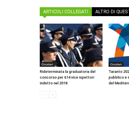
ARTICOLI COLLEGATI
ALTRO DI QUE
Circolari
Circolari
Rideterminata la graduatoria del
Taranto 2026
concorso per 614 vice ispettori
pubblico e s
indetto nel 2018
del Mediter