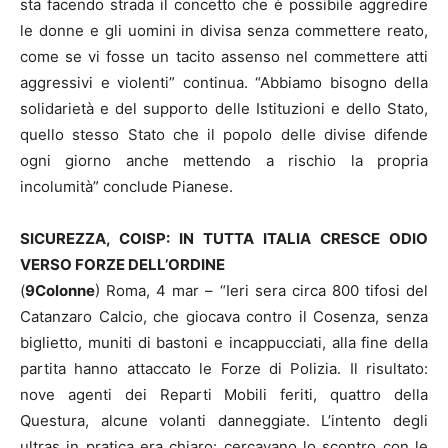
sta facendo strada il concetto che è possibile aggredire
le donne e gli uomini in divisa senza commettere reato,
come se vi fosse un tacito assenso nel commettere atti
aggressivi e violenti” continua. “Abbiamo bisogno della
solidarietà e del supporto delle Istituzioni e dello Stato,
quello stesso Stato che il popolo delle divise difende
ogni giorno anche mettendo a rischio la propria
incolumità” conclude Pianese.
SICUREZZA, COISP: IN TUTTA ITALIA CRESCE ODIO
VERSO FORZE DELL’ORDINE
(
9Colonne
) Roma, 4 mar – “Ieri sera circa 800 tifosi del
Catanzaro Calcio, che giocava contro il Cosenza, senza
biglietto, muniti di bastoni e incappucciati, alla fine della
partita hanno attaccato le Forze di Polizia. Il risultato:
nove agenti dei Reparti Mobili feriti, quattro della
Questura, alcune volanti danneggiate. L’intento degli
ultras in pratica era chiaro: cercavano lo scontro con le