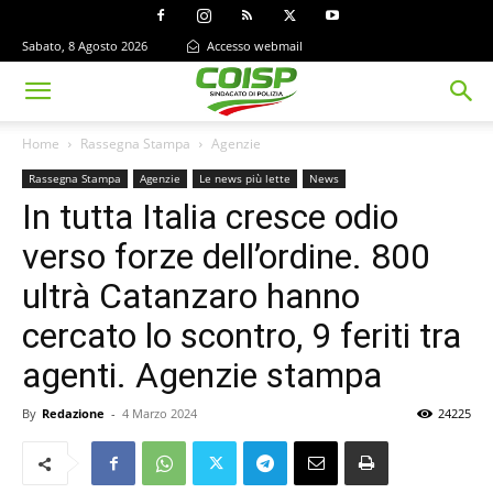
Sabato, 8 Agosto 2026
Accesso webmail
Home
Rassegna Stampa
Agenzie
Rassegna Stampa
Agenzie
Le news più lette
News
In tutta Italia cresce odio
verso forze dell’ordine. 800
ultrà Catanzaro hanno
cercato lo scontro, 9 feriti tra
agenti. Agenzie stampa
By
Redazione
-
4 Marzo 2024
24225