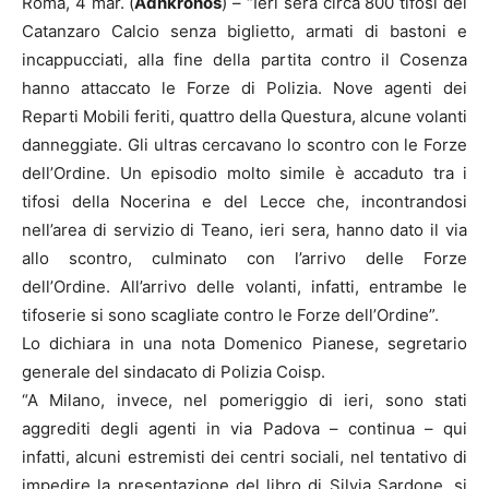
Roma, 4 mar. (
Adnkronos
) – “Ieri sera circa 800 tifosi del
Catanzaro Calcio senza biglietto, armati di bastoni e
incappucciati, alla fine della partita contro il Cosenza
hanno attaccato le Forze di Polizia. Nove agenti dei
Reparti Mobili feriti, quattro della Questura, alcune volanti
danneggiate. Gli ultras cercavano lo scontro con le Forze
dell’Ordine. Un episodio molto simile è accaduto tra i
tifosi della Nocerina e del Lecce che, incontrandosi
nell’area di servizio di Teano, ieri sera, hanno dato il via
allo scontro, culminato con l’arrivo delle Forze
dell’Ordine. All’arrivo delle volanti, infatti, entrambe le
tifoserie si sono scagliate contro le Forze dell’Ordine”.
Lo dichiara in una nota Domenico Pianese, segretario
generale del sindacato di Polizia Coisp.
“A Milano, invece, nel pomeriggio di ieri, sono stati
aggrediti degli agenti in via Padova – continua – qui
infatti, alcuni estremisti dei centri sociali, nel tentativo di
impedire la presentazione del libro di Silvia Sardone, si