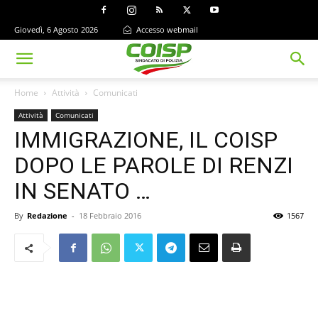
Giovedì, 6 Agosto 2026
Accesso webmail
Home
Attività
Comunicati
Attività
Comunicati
IMMIGRAZIONE, IL COISP
DOPO LE PAROLE DI RENZI
IN SENATO …
By
Redazione
-
18 Febbraio 2016
1567