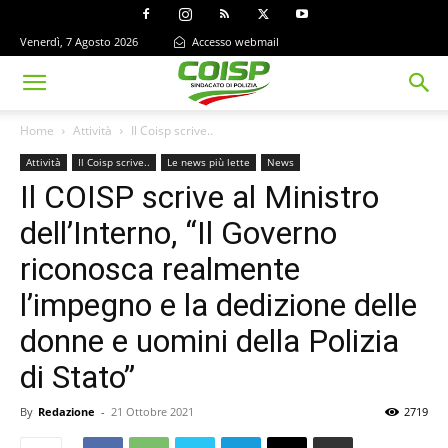
Venerdì, 7 Agosto 2026
Accesso webmail
Home
Attività
Il Coisp scrive..
Attività
Il Coisp scrive..
Le news più lette
News
Il COISP scrive al Ministro
dell’Interno, “Il Governo
riconosca realmente
l’impegno e la dedizione delle
donne e uomini della Polizia
di Stato”
By
Redazione
-
21 Ottobre 2021
2719