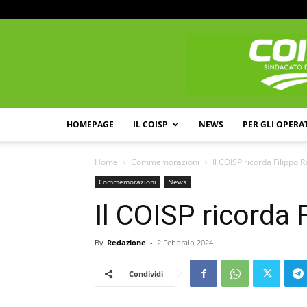
HOMEPAGE
IL COISP
NEWS
PER GLI OPERA
Home
Commemorazioni
Il COISP ricorda Filippo Ra
Commemorazioni
News
Il COISP ricorda F
By
Redazione
-
2 Febbraio 2024
Condividi