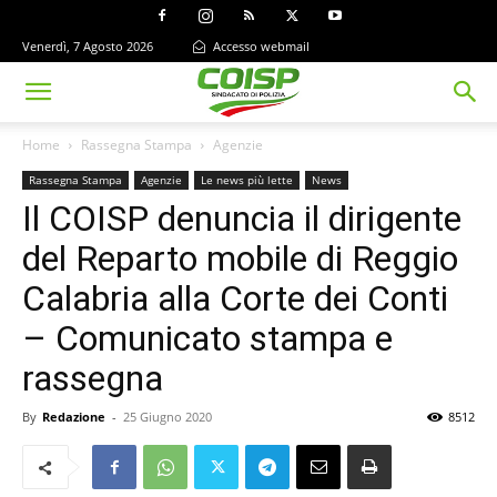
Venerdì, 7 Agosto 2026
Accesso webmail
Home
Rassegna Stampa
Agenzie
Rassegna Stampa
Agenzie
Le news più lette
News
Il COISP denuncia il dirigente
del Reparto mobile di Reggio
Calabria alla Corte dei Conti
– Comunicato stampa e
rassegna
By
Redazione
-
25 Giugno 2020
8512