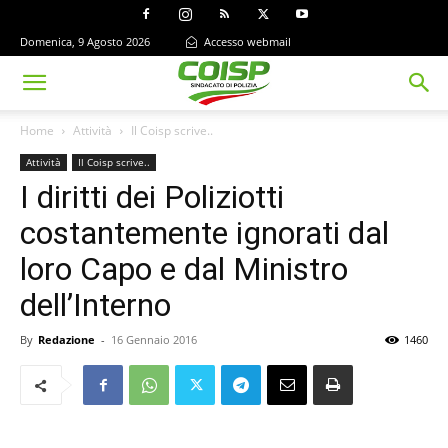
Domenica, 9 Agosto 2026
Accesso webmail
Home
Attività
Il Coisp scrive..
Attività
Il Coisp scrive..
I diritti dei Poliziotti
costantemente ignorati dal
loro Capo e dal Ministro
dell’Interno
By
Redazione
-
16 Gennaio 2016
1460