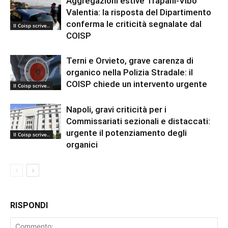
Aggregazioni estive Trapani-Vibo
Valentia: la risposta del Dipartimento
conferma le criticità segnalate dal
Il Coisp scrive..
COISP
Terni e Orvieto, grave carenza di
organico nella Polizia Stradale: il
COISP chiede un intervento urgente
Il Coisp scrive..
Napoli, gravi criticità per i
Commissariati sezionali e distaccati:
urgente il potenziamento degli
Il Coisp scrive..
organici
RISPONDI