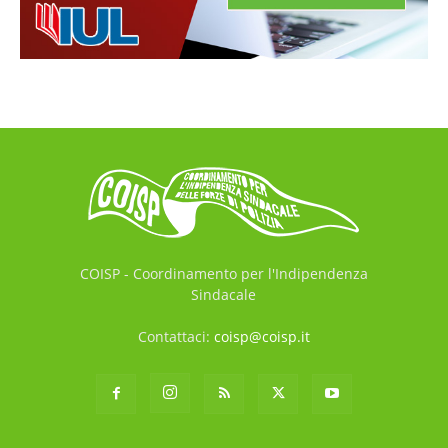
COISP - Coordinamento per l'Indipendenza
Sindacale
Contattaci:
coisp@coisp.it