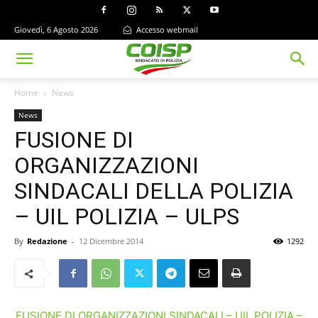
Giovedì, 6 Agosto 2026
Accesso webmail
Home
News
News
FUSIONE DI
ORGANIZZAZIONI
SINDACALI DELLA POLIZIA
– UIL POLIZIA – ULPS
By
Redazione
-
12 Dicembre 2014
1292
FUSIONE DI ORGANIZZAZIONI SINDACALI – UIL POLIZIA –