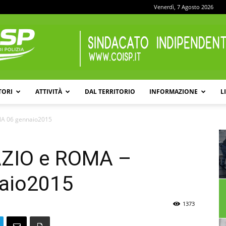
Venerdì, 7 Agosto 2026
TORI
ATTIVITÀ
DAL TERRITORIO
INFORMAZIONE
L
COISP
NA 06 gennaio2015
AZIO e ROMA –
aio2015
1373