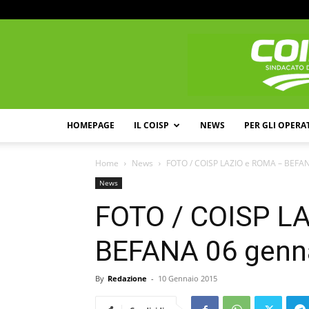
HOMEPAGE
IL COISP
NEWS
PER GLI OPERA
Home
News
FOTO / COISP LAZIO e ROMA – BEFA
News
FOTO / COISP L
BEFANA 06 genn
By
Redazione
-
10 Gennaio 2015