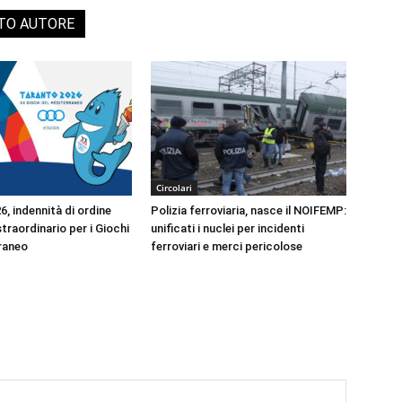
STO AUTORE
Circolari
, indennità di ordine
Polizia ferroviaria, nasce il NOIFEMP:
traordinario per i Giochi
unificati i nuclei per incidenti
raneo
ferroviari e merci pericolose