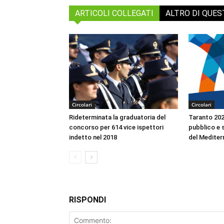
ARTICOLI COLLEGATI
ALTRO DI QUE
Circolari
Circolari
Rideterminata la graduatoria del
Taranto 2026
concorso per 614 vice ispettori
pubblico e s
indetto nel 2018
del Mediter
RISPONDI