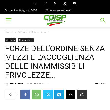
Domenica, 9 Agosto 2026
Accesso webmail
Home
Attività
Comunicati
Attività
Comunicati
FORZE DELL’ORDINE SENZA
MEZZI E L’ACCOGLIENZA
DELLE INAMMISSIBILI
FRIVOLEZZE…
By
Redazione
-
4 Febbraio 2017
1258