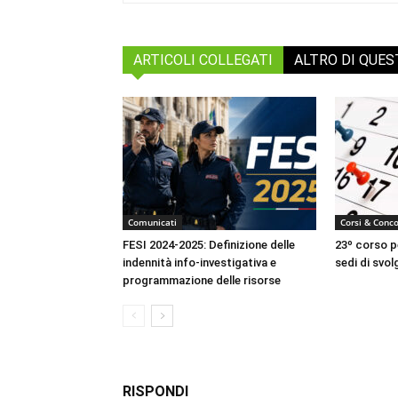
ARTICOLI COLLEGATI
ALTRO DI QUE
Comunicati
Corsi & Conco
FESI 2024-2025: Definizione delle
23º corso pe
indennità info-investigativa e
sedi di svo
programmazione delle risorse
RISPONDI