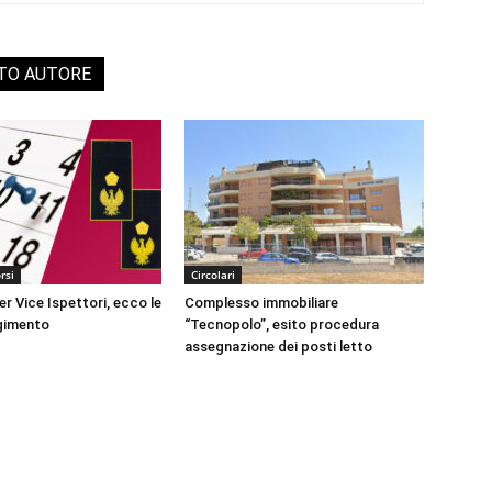
STO AUTORE
rsi
Circolari
r Vice Ispettori, ecco le
Complesso immobiliare
lgimento
“Tecnopolo”, esito procedura
assegnazione dei posti letto