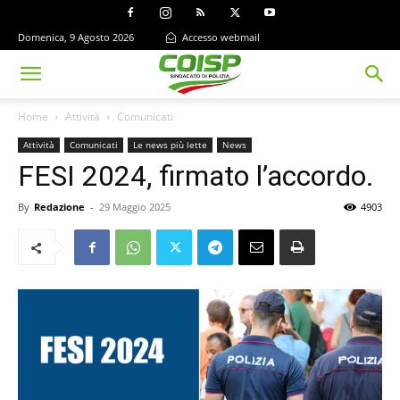
Domenica, 9 Agosto 2026
Accesso webmail
Home
Attività
Comunicati
Attività
Comunicati
Le news più lette
News
FESI 2024, firmato l’accordo.
By
Redazione
-
29 Maggio 2025
4903