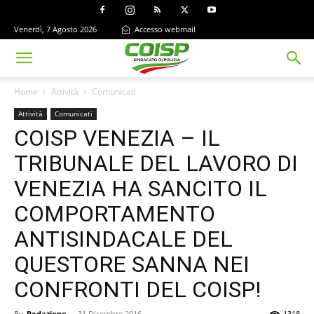
Venerdì, 7 Agosto 2026
Accesso webmail
Home
Attività
Comunicati
Attività
Comunicati
COISP VENEZIA – IL
TRIBUNALE DEL LAVORO DI
VENEZIA HA SANCITO IL
COMPORTAMENTO
ANTISINDACALE DEL
QUESTORE SANNA NEI
CONFRONTI DEL COISP!
By
Redazione
-
31 Dicembre 2016
1318