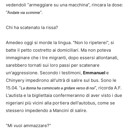
vedendoli “armeggiare su una macchina”, rincara la dose:
“A
”.
ndate via scimmie
Chi ha scatenato la rissa?
Amedeo oggi si morde la lingua. "Non lo ripeterei", si
batte il petto costretto ai domiciliari. Ma non poteva
immaginare che i tre migranti, dopo essersi allontanati,
sarebbero tornati sui loro passi per scatenare
un'aggressione. Secondo i testimoni,
Emmanuel
e
Chinyery impedirono all'ultrà di salire sul bus. Sono le
15.04. “
”, ricorda A.F.
La donna ha cominciato a gridare verso di noi
L'autista e la bigliettaia confermeranno di aver visto i due
nigeriani più vicini alla portiera dell'autobus, come se
stessero impedendo a Mancini di salire.
“Mi vuoi ammazzare?”