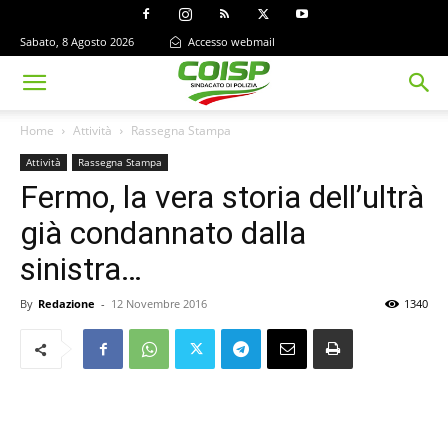
Sabato, 8 Agosto 2026
Accesso webmail
Home
Attività
Rassegna Stampa
Attività
Rassegna Stampa
Fermo, la vera storia dell’ultrà
già condannato dalla
sinistra…
By
Redazione
-
12 Novembre 2016
1340