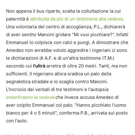
Non appena il bus riparte, scatta la colluttazione la cui
paternità è
attribuita da più di un testimone alla vedova
.
Una volontaria del centro di accoglienza, P.L., dichiarerà
di aver sentito Mancini gridare “Mi vuoi picchiare?”. Infatti
Emmanuel lo colpisce con calci e pungi. A dimostrare che
Amedeo non avrebbe voluto aggredire i nigeriani ci sono
le dichiarazioni di A.F. e di un'altra testimone (T.M.)
secondo cui
l'ultrà
arretra di oltre 20 metri. Tanti, ma non
sufficienti. Il nigeriano allora sradica un palo della
segnaletica stradale e lo scaglia contro Mancini.
L'incrocio dei verbali di tre testimoni e l'autopsia
smentiranno la vedova
che invece accusa Amedeo di
aver colpito Emmanuel col palo. "Hanno picchiato l'uomo
bianco per 4 o 5 minuti", conferma P.B., arrivata sul posto
con l'auto.