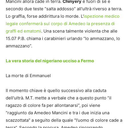
Mancini allora cade in terra.
Chinyery
è fuori di sé e
secondo due teste “salta addosso” all'ultrà riverso a terra.
Lo graffia, forse addirittura lo morde. L'
ispezione medico
legale confermerà sul corpo di Amedeo la presenza di
graffi ed ematomi
. Una scena talmente violenta che alle
15.07 P.B. chiama i carabinieri urlando “lo ammazzano, lo
ammazzano”.
La vera storia del nigeriano ucciso a Fermo
La morte di Emmanuel
Il momento chiave è quello successivo alla caduta
dell'ultrà. M.T. mette a verbale che a questo punto “il
ragazzo di colore fa per allontanarsi”, poi viene
“raggiunto da Amedeo Mancini e tra i due inizia una
scazzottata" a seguito della quale "l’uomo di colore cade a
terra”. Secondo la procura, Amedeo rincorrendo