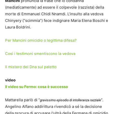
Mancini
pronuncia la frase che lo condanna
(mediaticamente) ad essere il colpevole (razzista) della
morte di Emmanuel Chidi Nnamdi. L'insulto alla vedova
Chinyery (“scimmia”) fece indignare Maria Elena Boschi e
Laura Boldrini.
Per Mancini omicidio o legittima difesa?
Così i testimoni smentiscono la vedova
Il mistero del Dna sul paletto
video
Il video su Fermo: cosa è successo
Mattarella parlò di “
”.
gravissimo episodio di intolleranza razziale
Angelino Alfano addirittura rivendicò a sé la decisione
della procura di accusare l'ultrà della Fermana di omicidio