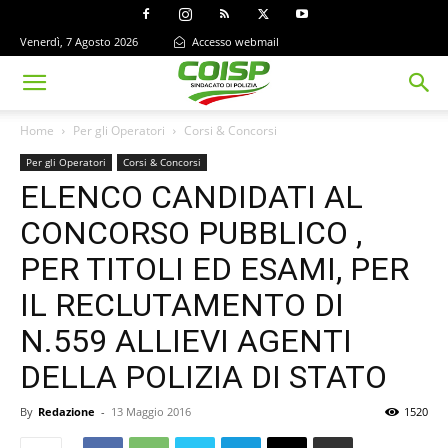
Venerdì, 7 Agosto 2026
Accesso webmail
Home
Per gli Operatori
Corsi & Concorsi
Per gli Operatori
Corsi & Concorsi
ELENCO CANDIDATI AL
CONCORSO PUBBLICO ,
PER TITOLI ED ESAMI, PER
IL RECLUTAMENTO DI
N.559 ALLIEVI AGENTI
DELLA POLIZIA DI STATO
By
Redazione
-
13 Maggio 2016
1520