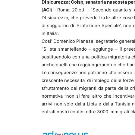
Dl sicurezza: Coisp, sanatoria nascosta per 
(
AGI
) – Roma, 20 ott. – “Secondo quanto si a
Dl sicurezza, che prevede tra le altre cose 
di soggiorno di ‘Protezione Speciale’, non e
in Italia”.
Cosi’ Domenico Pianese, segretario generale
“Si sta smantellando – aggiunge – il pree
sostituendolo con una politica migratoria ch
anche quelli che raggiungeranno o che hanno
Le conseguenze non potranno che essere il 
crescente necessita’ di impiego delle forze d
sfruttamento dei migranti da parte della cr
normativa “non si fara’ altro che incentivar
arrivi non solo dalla Libia e dalla Tunisia 
entrati nostri confini oltre 3000 immigrati 