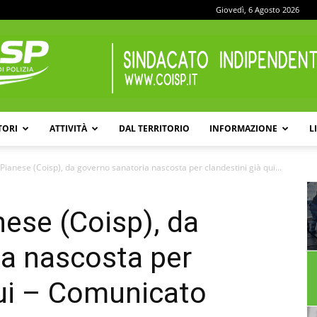
Giovedì, 6 Agosto 2026
TORI
ATTIVITÀ
DAL TERRITORIO
INFORMAZIONE
L
COISP
 Pianese (Coisp), da governo sanatoria nascosta per clandestini già qui...
nese (Coisp), da
a nascosta per
qui – Comunicato