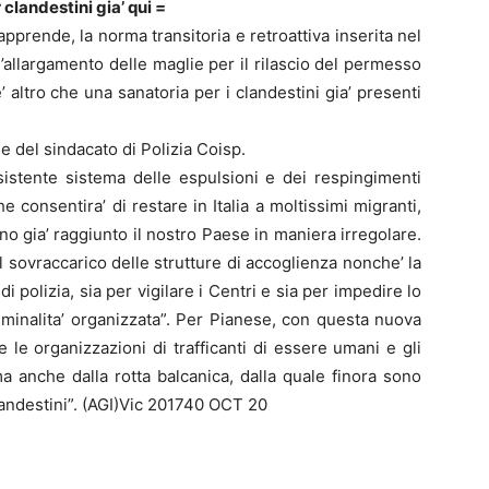
clandestini gia’ qui =
pprende, la norma transitoria e retroattiva inserita nel
l’allargamento delle maglie per il rilascio del permesso
’ altro che una sanatoria per i clandestini gia’ presenti
 del sindacato di Polizia Coisp.
sistente sistema delle espulsioni e dei respingimenti
e consentira’ di restare in Italia a moltissimi migranti,
 gia’ raggiunto il nostro Paese in maniera irregolare.
sovraccarico delle strutture di accoglienza nonche’ la
i polizia, sia per vigilare i Centri e sia per impedire lo
iminalita’ organizzata”. Per Pianese, con questa nuova
e le organizzazioni di trafficanti di essere umani e gli
ma anche dalla rotta balcanica, dalla quale finora sono
clandestini”. (AGI)Vic 201740 OCT 20