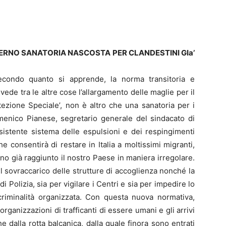
VERNO SANATORIA NASCOSTA PER CLANDESTINI GIa’
condo quanto si apprende, la norma transitoria e
evede tra le altre cose l’allargamento delle maglie per il
tezione Speciale’, non è altro che una sanatoria per i
Domenico Pianese, segretario generale del sindacato di
esistente sistema delle espulsioni e dei respingimenti
e consentirà di restare in Italia a moltissimi migranti,
o già raggiunto il nostro Paese in maniera irregolare.
sovraccarico delle strutture di accoglienza nonché la
 Polizia, sia per vigilare i Centri e sia per impedire lo
criminalità organizzata. Con questa nuova normativa,
organizzazioni di trafficanti di essere umani e gli arrivi
e dalla rotta balcanica, dalla quale finora sono entrati