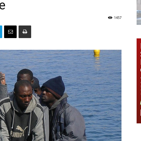
e
1457