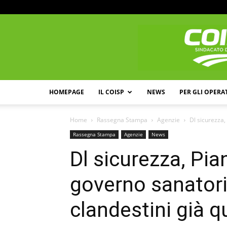
HOMEPAGE
IL COISP
NEWS
PER GLI OPERA
Home
Rassegna Stampa
Agenzie
Dl sicurezza,
Rassegna Stampa
Agenzie
News
Dl sicurezza, Pia
governo sanatori
clandestini già 