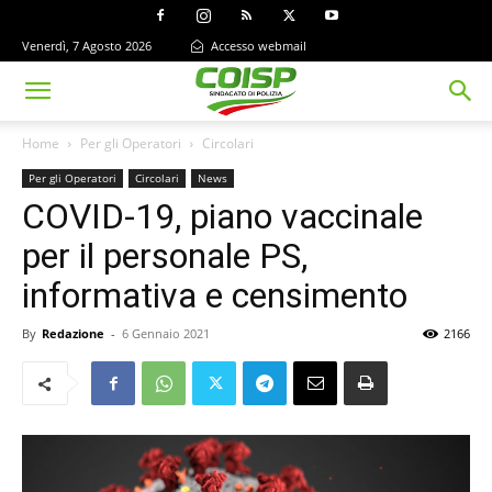
Venerdì, 7 Agosto 2026
Accesso webmail
Home
Per gli Operatori
Circolari
Per gli Operatori
Circolari
News
COVID-19, piano vaccinale
per il personale PS,
informativa e censimento
By
Redazione
-
6 Gennaio 2021
2166