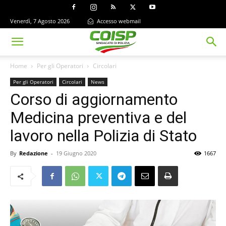
Venerdì, 7 Agosto 2026
Accesso webmail
Home
Per gli Operatori
Circolari
Per gli Operatori
Circolari
News
Corso di aggiornamento
Medicina preventiva e del
lavoro nella Polizia di Stato
By
Redazione
-
19 Giugno 2020
1667