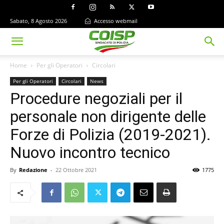
Sabato, 8 Agosto 2026
Accesso webmail
Home
Per gli Operatori
Circolari
Per gli Operatori
Circolari
News
Procedure negoziali per il
personale non dirigente delle
Forze di Polizia (2019-2021).
Nuovo incontro tecnico
By
Redazione
-
22 Ottobre 2021
1775