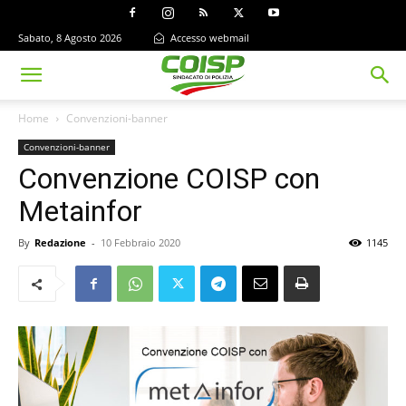
Sabato, 8 Agosto 2026
Accesso webmail
Home
Convenzioni-banner
Convenzioni-banner
Convenzione COISP con
Metainfor
By
Redazione
-
10 Febbraio 2020
1145