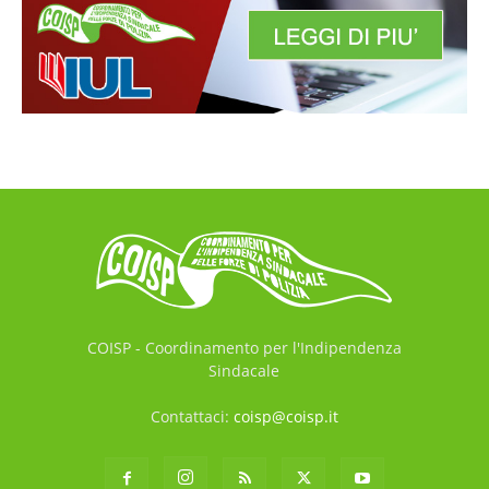
COISP - Coordinamento per l'Indipendenza
Sindacale
Contattaci:
coisp@coisp.it