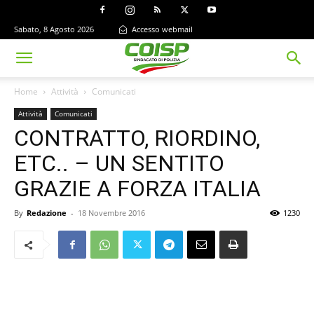
Sabato, 8 Agosto 2026
Accesso webmail
Home
Attività
Comunicati
Attività
Comunicati
CONTRATTO, RIORDINO,
ETC.. – UN SENTITO
GRAZIE A FORZA ITALIA
By
Redazione
-
18 Novembre 2016
1230