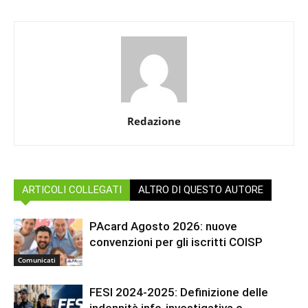
Redazione
ARTICOLI COLLEGATI
ALTRO DI QUESTO AUTORE
PAcard Agosto 2026: nuove
convenzioni per gli iscritti COISP
Comunicati
FESI 2024-2025: Definizione delle