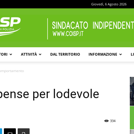
Giovedì, 6 Agosto 2026
TORI
ATTIVITÀ
DAL TERRITORIO
INFORMAZIONE
L
COISP
 comportamento
pense per lodevole
334