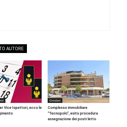
STO AUTORE
rsi
Circolari
r Vice Ispettori, ecco le
Complesso immobiliare
lgimento
“Tecnopolo”, esito procedura
assegnazione dei posti letto