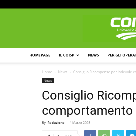
HOMEPAGE
IL COISP
NEWS
PER GLI OPERA
Home
News
Consiglio Ricompense per lodevole
News
Consiglio Ricom
comportamento
By
Redazione
-
4 Marzo 2025