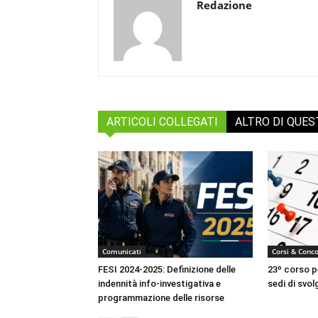
Redazione
ARTICOLI COLLEGATI
ALTRO DI QUE
Comunicati
Corsi & Conco
FESI 2024-2025: Definizione delle
23º corso pe
indennità info-investigativa e
sedi di svo
programmazione delle risorse