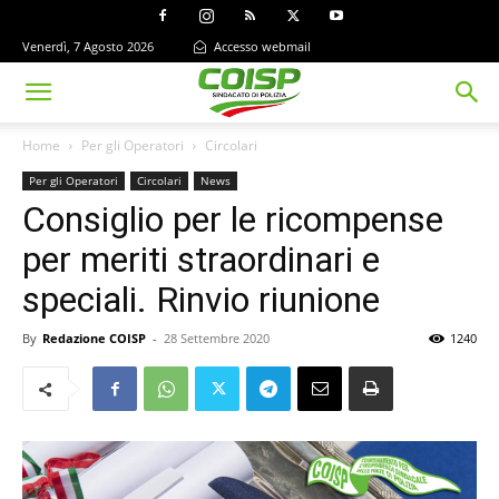
Venerdì, 7 Agosto 2026
Accesso webmail
Home
Per gli Operatori
Circolari
Per gli Operatori
Circolari
News
Consiglio per le ricompense
per meriti straordinari e
speciali. Rinvio riunione
By
Redazione COISP
-
28 Settembre 2020
1240