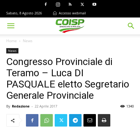
Sabato, 8 Agosto 2026
Accesso webmail
Home
News
News
Congresso Provinciale di
Teramo – Luca DI
PASQUALE eletto Segretario
Generale Provinciale
By
Redazione
-
22 Aprile 2017
1340