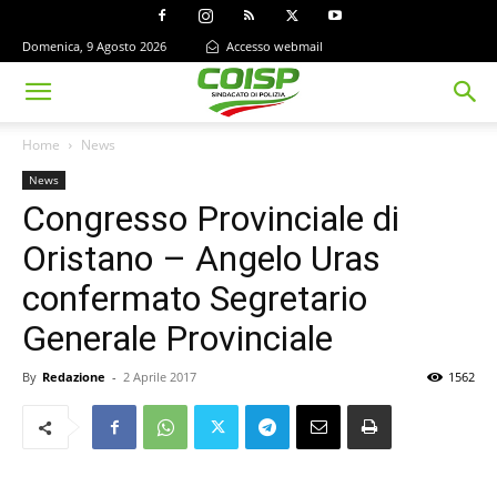
Domenica, 9 Agosto 2026
Accesso webmail
Home
News
News
Congresso Provinciale di
Oristano – Angelo Uras
confermato Segretario
Generale Provinciale
By
Redazione
-
2 Aprile 2017
1562