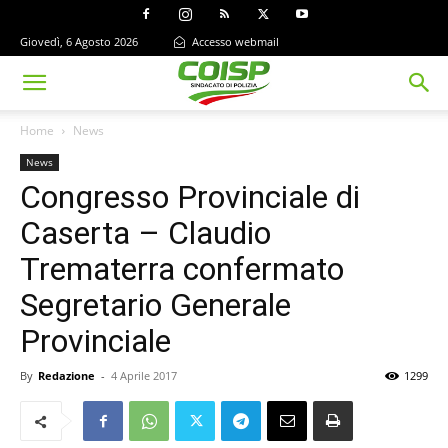
Giovedì, 6 Agosto 2026
Accesso webmail
Home
News
News
Congresso Provinciale di
Caserta – Claudio
Trematerra confermato
Segretario Generale
Provinciale
By
Redazione
-
4 Aprile 2017
1299