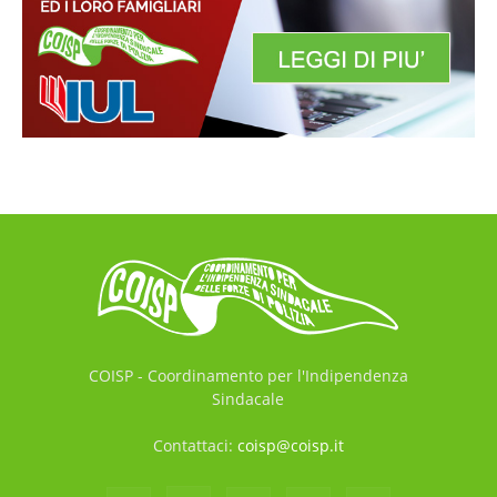
COISP - Coordinamento per l'Indipendenza
Sindacale
Contattaci:
coisp@coisp.it