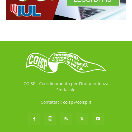
COISP - Coordinamento per l'Indipendenza
Sindacale
Contattaci:
coisp@coisp.it