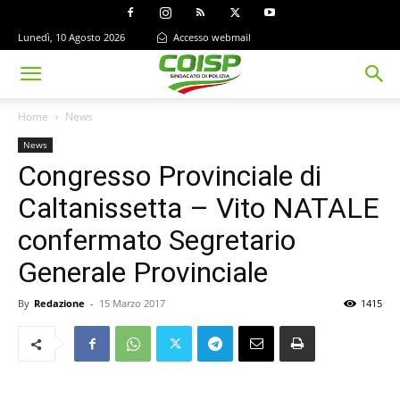
Lunedì, 10 Agosto 2026
Accesso webmail
Home
News
News
Congresso Provinciale di
Caltanissetta – Vito NATALE
confermato Segretario
Generale Provinciale
By
Redazione
-
15 Marzo 2017
1415