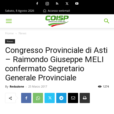
Sabato, 8 Agosto 2026
Accesso webmail
Home
News
News
Congresso Provinciale di Asti
– Raimondo Giuseppe MELI
confermato Segretario
Generale Provinciale
By
Redazione
-
25 Marzo 2017
1274