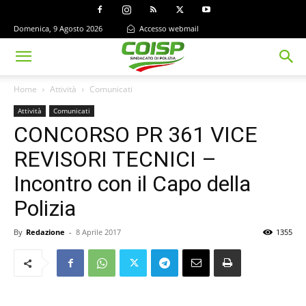
Domenica, 9 Agosto 2026
Accesso webmail
Home
Attività
Comunicati
Attività
Comunicati
CONCORSO PR 361 VICE
REVISORI TECNICI –
Incontro con il Capo della
Polizia
By
Redazione
-
8 Aprile 2017
1355