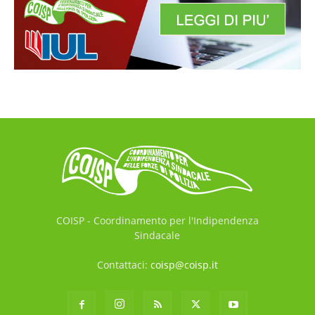
COISP - Coordinamento per l'Indipendenza
Sindacale
Contattaci:
coisp@coisp.it