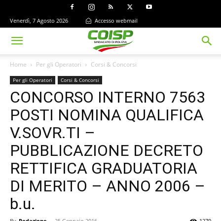
Venerdì, 7 Agosto 2026
Accesso webmail
Home
Per gli Operatori
Corsi & Concorsi
Per gli Operatori
Corsi & Concorsi
CONCORSO INTERNO 7563
POSTI NOMINA QUALIFICA
V.SOVR.TI –
PUBBLICAZIONE DECRETO
RETTIFICA GRADUATORIA
DI MERITO – ANNO 2006 –
b.u.
By
Redazione
-
25 Gennaio 2016
1270