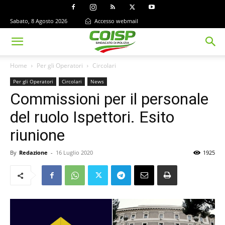
Sabato, 8 Agosto 2026
Accesso webmail
Home
Per gli Operatori
Circolari
Per gli Operatori
Circolari
News
Commissioni per il personale
del ruolo Ispettori. Esito
riunione
By
Redazione
-
16 Luglio 2020
1925