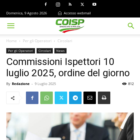
Domenica, 9 Agosto 2026
Accesso webmail
Home
Per gli Operatori
Circolari
Per gli Operatori
Circolari
News
Commissioni Ispettori 10
luglio 2025, ordine del giorno
By
Redazione
-
9 Luglio 2025
812