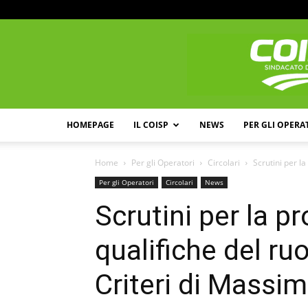
HOMEPAGE
IL COISP
NEWS
PER GLI OPERA
Home
Per gli Operatori
Circolari
Scrutini per la
Per gli Operatori
Circolari
News
Scrutini per la p
qualifiche del ruo
Criteri di Massi