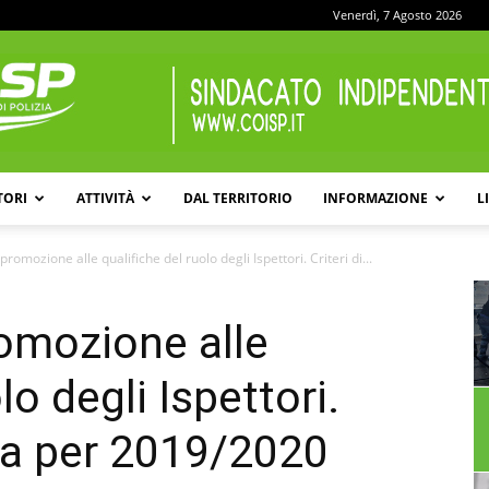
Venerdì, 7 Agosto 2026
TORI
ATTIVITÀ
DAL TERRITORIO
INFORMAZIONE
L
COISP
 promozione alle qualifiche del ruolo degli Ispettori. Criteri di...
romozione alle
lo degli Ispettori.
ma per 2019/2020