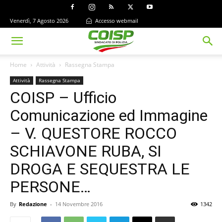
Venerdì, 7 Agosto 2026
Accesso webmail
Home
Attività
Rassegna Stampa
Attività
Rassegna Stampa
COISP – Ufficio
Comunicazione ed Immagine
– V. QUESTORE ROCCO
SCHIAVONE RUBA, SI
DROGA E SEQUESTRA LE
PERSONE…
By
Redazione
-
14 Novembre 2016
1342