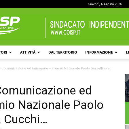
Giovedì, 6 Agosto 2026
TORI
ATTIVITÀ
DAL TERRITORIO
INFORMAZIONE
L
COISP
io Comunicazione ed Immagine – Premio Nazionale Paolo Borsellino a...
 Comunicazione ed
io Nazionale Paolo
ia Cucchi…