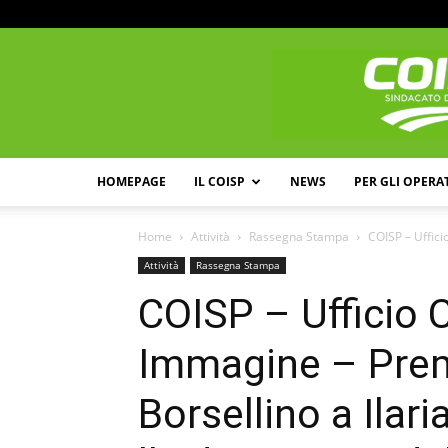
HOMEPAGE
IL COISP
NEWS
PER GLI OPERA
Home
Attività
Rassegna Stampa
COISP – Uffic
Attività
Rassegna Stampa
COISP – Ufficio
Immagine – Prem
Borsellino a Ilar