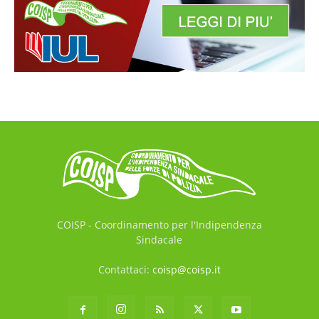
COISP - Coordinamento per l'Indipendenza
Sindacale
Contattaci:
coisp@coisp.it