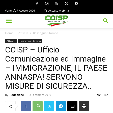
Venerdì, 7 Agosto 2026
Accesso webmail
Home
Attività
Rassegna Stampa
Attività
Rassegna Stampa
COISP – Ufficio
Comunicazione ed Immagine
– IMMIGRAZIONE, IL PAESE
ANNASPA! SERVONO
MISURE DI SICUREZZA..
By
Redazione
-
13 Dicembre 2016
1167