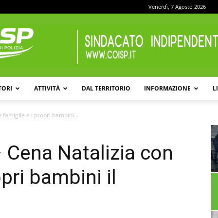
Venerdì, 7 Agosto 2026
TORI
ATTIVITÀ
DAL TERRITORIO
INFORMAZIONE
L
COISP
famiglie e i propri bambini...
 Cena Natalizia con
opri bambini il