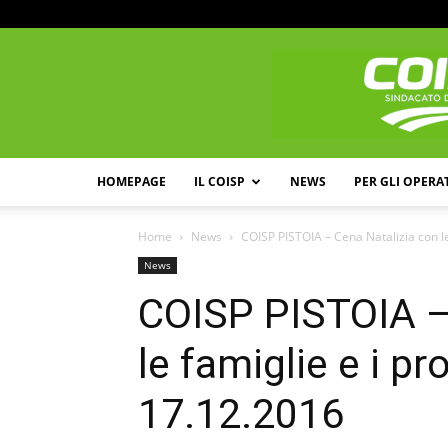
HOMEPAGE
IL COISP
NEWS
PER GLI OPERA
Home
News
COISP PISTOIA – Cena Natalizia con le 
News
COISP PISTOIA –
le famiglie e i pr
17.12.2016