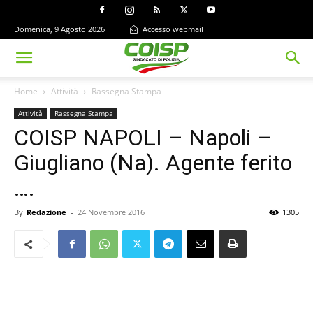
Domenica, 9 Agosto 2026
Accesso webmail
Home
Attività
Rassegna Stampa
Attività
Rassegna Stampa
COISP NAPOLI – Napoli –
Giugliano (Na). Agente ferito
….
By
Redazione
-
24 Novembre 2016
1305